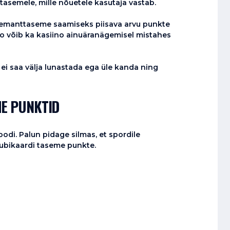
tasemele, mille nõuetele kasutaja vastab.
 teemanttaseme saamiseks piisava arvu punkte
o võib ka kasiino ainuäranägemisel mistahes
 ei saa välja lunastada ega üle kanda ning
ME PUNKTID
di. Palun pidage silmas, et spordile
ubikaardi taseme punkte.