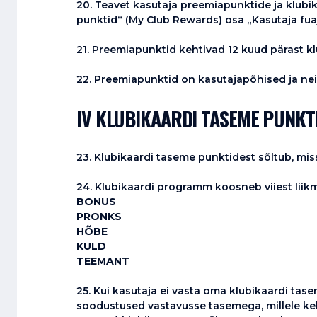
20. Teavet kasutaja preemiapunktide ja klubik
punktid“ (My Club Rewards) osa „Kasutaja fuaj
21. Preemiapunktid kehtivad 12 kuud pärast kl
22. Preemiapunktid on kasutajapõhised ja neid
IV KLUBIKAARDI TASEME PUNKT
23. Klubikaardi taseme punktidest sõltub, mis
24. Klubikaardi programm koosneb viiest liik
BONUS
PRONKS
HÕBE
KULD
TEEMANT
25. Kui kasutaja ei vasta oma klubikaardi tas
soodustused vastavusse tasemega, millele keh