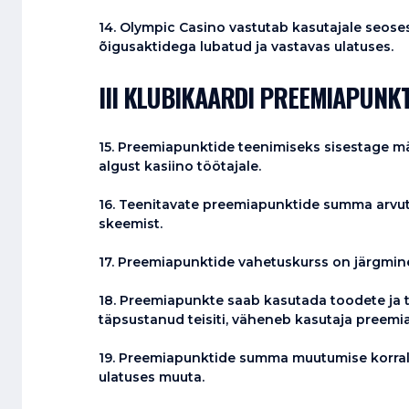
14. Olympic Casino vastutab kasutajale seoses
õigusaktidega lubatud ja vastavas ulatuses.
III KLUBIKAARDI PREEMIAPUNKT
15. Preemiapunktide teenimiseks sisestage 
algust kasiino töötajale.
16. Teenitavate preemiapunktide summa arvut
skeemist.
17. Preemiapunktide vahetuskurss on järgmine
18. Preemiapunkte saab kasutada toodete ja 
täpsustanud teisiti, väheneb kasutaja preem
19. Preemiapunktide summa muutumise korral 
ulatuses muuta.