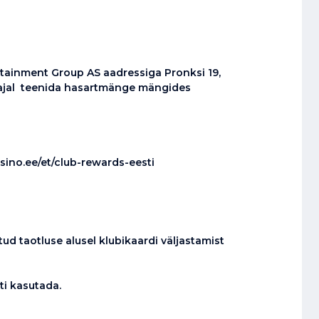
tertainment Group AS aadressiga Pronksi 19,
sutajal teenida hasartmänge mängides
asino.ee/et/club-rewards-eesti
tud taotluse alusel klubikaardi väljastamist
ti kasutada.