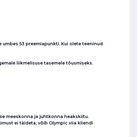
e umbes 53 preemiapunkti. Kui olete teeninud
gemale liikmelisuse tasemele tõusmiseks.
vuse meeskonna ja juhtkonna heakskiitu.
ust ei täideta, võib Olympic viia kliendi