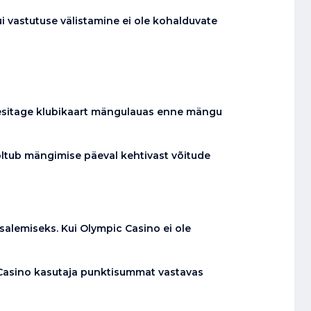
ui vastutuse välistamine ei ole kohalduvate
 esitage klubikaart mängulauas enne mängu
ltub mängimise päeval kehtivast võitude
alemiseks. Kui Olympic Casino ei ole
 Casino kasutaja punktisummat vastavas