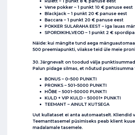
Rulett – 1 punkt 8 € panuse eest
Vene pokker – 1 punkt 10 € panuse eest
Blackjack – 1 punkt 20 € panuse eest
Baccara – 1 punkt 20 € panuse eest
POKKER SULARAHA EEST – iga lauas mäng
SPORDIKIHLVEOD – 1 punkt 2 € spordipanu
Näide: kui mängite tund aega mänguautomaadi
500 preemiapunkti, viiakse teid üle meie pro
30. Järgnevalt on toodud välja punktisummad
Palun pidage silmas, et nõutud punktisumma 
BONUS – 0–500 PUNKTI
PRONKS – 501–5000 PUNKTI
HÕBE – 5001–50000 PUNKTI
KULD + VIP KULD – 50001+ PUNKTI
TEEMANT – AINULT KUTSEGA
Uut kullataset ei anta automaatselt. Kliendi
Teemanttasemel püsimiseks peab klient kuue ku
madalamale tasemele.