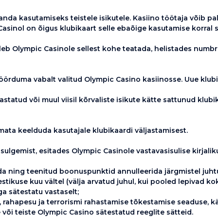
hi anda kasutamiseks teistele isikutele. Kasiino töötaja võib 
sinol on õigus klubikaart selle ebaõige kasutamise korral s
leb Olympic Casinole sellest kohe teatada, helistades numbri
örduma vabalt valitud Olympic Casino kasiinosse. Uue klubik
astatud või muul viisil kõrvaliste isikute kätte sattunud klu
mata keelduda kasutajale klubikaardi väljastamisest.
i sulgemist, esitades Olympic Casinole vastavasisulise kirjalik
da ning teenitud boonuspunktid annulleerida järgmistel juht
estikuse kuu vältel (välja arvatud juhul, kui pooled lepivad kok
a sätestatu vastaselt;
 rahapesu ja terrorismi rahastamise tõkestamise seaduse, k
õi teiste Olympic Casino sätestatud reeglite sätteid.