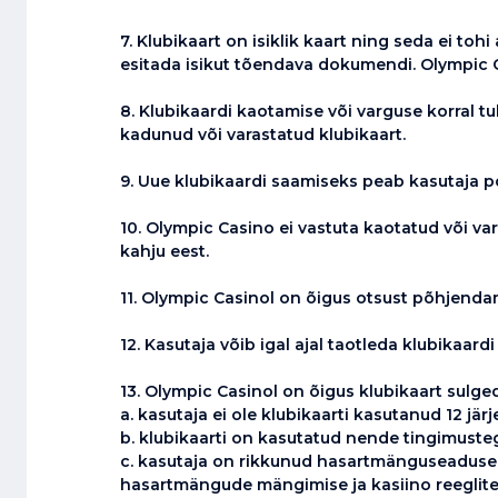
7. Klubikaart on isiklik kaart ning seda ei to
esitada isikut tõendava dokumendi. Olympic Ca
8. Klubikaardi kaotamise või varguse korral tu
kadunud või varastatud klubikaart.
9. Uue klubikaardi saamiseks peab kasutaja pö
10. Olympic Casino ei vastuta kaotatud või var
kahju eest.
11. Olympic Casinol on õigus otsust põhjenda
12. Kasutaja võib igal ajal taotleda klubikaard
13. Olympic Casinol on õigus klubikaart sulge
a. kasutaja ei ole klubikaarti kasutanud 12 järj
b. klubikaarti on kasutatud nende tingimusteg
c. kasutaja on rikkunud hasartmänguseaduse,
hasartmängude mängimise ja kasiino reeglite v