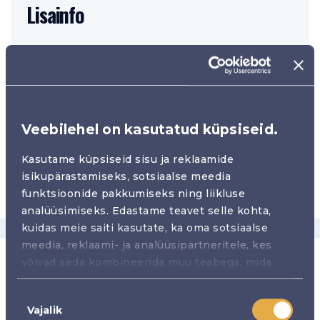
Lisainfo
paketid@oc.eu
1677
VIP package
Veebilehel on kasutatud küpsiseid.
Kasutame küpsiseid sisu ja reklaamide
Näita kaardil
isikupärastamiseks, sotsiaalse meedia
funktsioonide pakkumiseks ning liikluse
analüüsimiseks. Edastame teavet selle kohta,
kuidas meie saiti kasutate, ka oma sotsiaalse
meedia, reklaami- ja analüüsipartneritele, kes
võivad seda kombineerida muu teabega, mida
Paketid
olete neile esitanud või mida nad on kogunud
Nõusoleku
teiepoolse teenuste kasutamise käigus.
Vajalik
valik