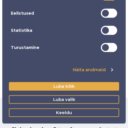
Eelistused
Statistika
Vallatu tüdrukute õhtu
Turustamine
€ 150.00
Loe lähemalt
Näita andmeid
Luba kõik
Luba valik
Keeldu
Olympicu uudisleht