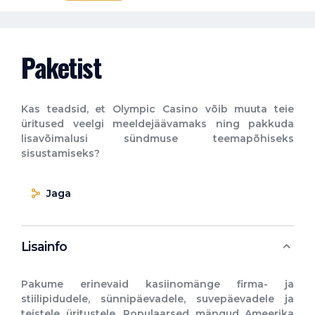
Paketist
Kas teadsid, et Olympic Casino võib muuta teie
üritused veelgi meeldejäävamaks ning pakkuda
lisavõimalusi sündmuse teemapõhiseks
sisustamiseks?
Jaga
Lisainfo
Pakume erinevaid kasiinomänge firma- ja
stiilipidudele, sünnipäevadele, suvepäevadele ja
teistele üritustele. Populaarsed mängud Ameerika