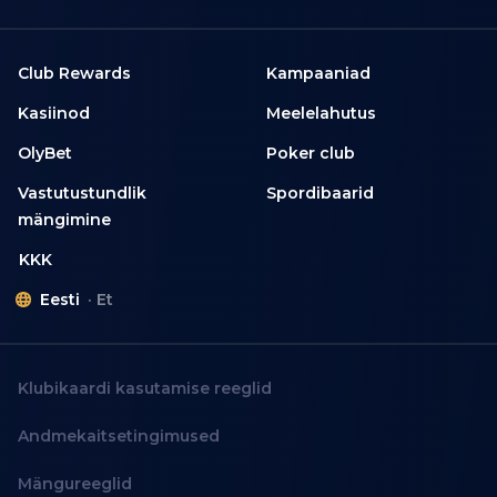
Club Rewards
Kampaaniad
Kasiinod
Meelelahutus
OlyBet
Poker club
Vastutustundlik
Spordibaarid
mängimine
KKK
Eesti
Et
Klubikaardi kasutamise reeglid
Andmekaitsetingimused
Mängureeglid