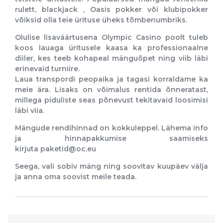
rulett, blackjack , Oasis pokker või klubipokker
võiksid olla teie ürituse üheks tõmbenumbriks.
Olulise lisaväärtusena Olympic Casino poolt tuleb
koos lauaga üritusele kaasa ka professionaalne
diiler, kes teeb kohapeal mänguõpet ning viib läbi
erinevaid turniire.
Laua transpordi peopaika ja tagasi korraldame ka
meie ära. Lisaks on võimalus rentida õnneratast,
millega piduliste seas põnevust tekitavaid loosimisi
läbi viia.
Mängude rendihinnad on kokkuleppel. Lähema info
ja hinnapakkumise saamiseks
kirjuta
paketid@oc.eu
Seega, vali sobiv mäng ning soovitav kuupäev välja
ja anna oma soovist meile teada.