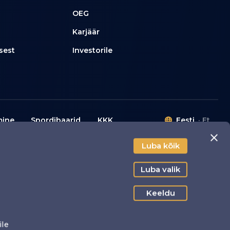
OEG
Karjäär
sest
Investorile
mine
Spordibaarid
KKK
Eesti
Et
Luba kõik
liitika
Luba valik
Keeldu
damiseks.
ile