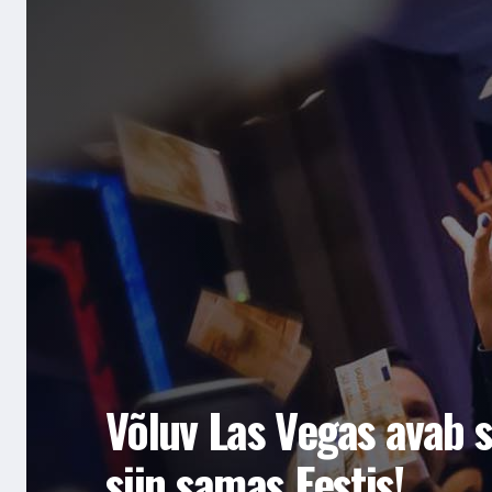
Võluv Las Vegas avab 
siin samas Eestis!