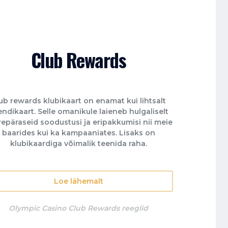
Club Rewards
ub rewards klubikaart on enamat kui lihtsalt
endikaart. Selle omanikule laieneb hulgaliselt
epäraseid soodustusi ja eripakkumisi nii meie
baarides kui ka kampaaniates. Lisaks on
klubikaardiga võimalik teenida raha.
Loe lähemalt
Olympic Casino Club Rewards reeglid