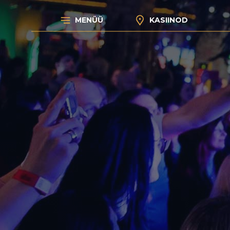
MENÜÜ
KASIINOD