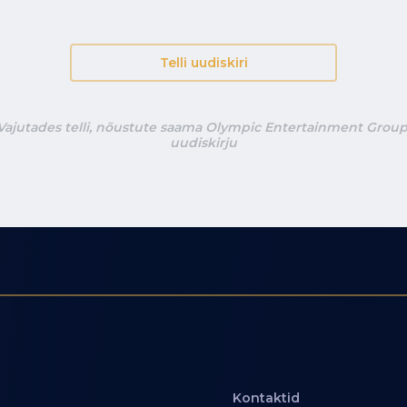
Telli uudiskiri
Vajutades telli, nõustute saama Olympic Entertainment Group
uudiskirju
Kontaktid