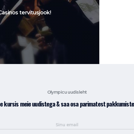
asinos tervitusjook!
Olympicu uudisleht
le kursis meie uudistega & saa osa parimatest pakkumiste