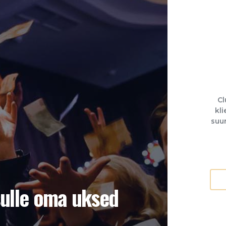
Cl
kli
suur
sulle oma uksed