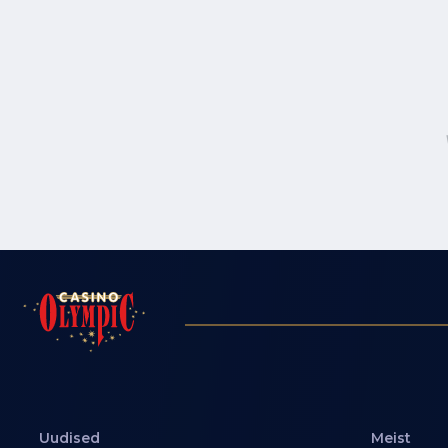
Uudised
Meist