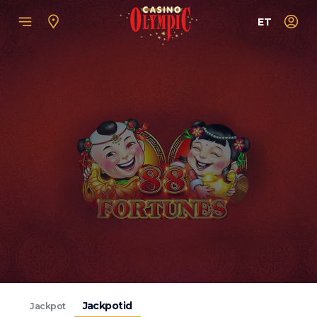
ET
Jackpotid
Jackpot