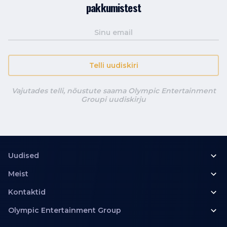
pakkumistest
Telli uudiskiri
Vajutades telli, nõustute saama Olympic Entertainment
Groupi uudiskirju
Uudised
Meist
Kontaktid
Olympic Entertainment Group