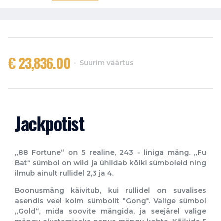
€ 23,836.00
Suurim väärtus
Jackpotist
„88 Fortune“ on 5 realine, 243 - liniga mäng. „Fu
Bat“ sümbol on wild ja ühildab kõiki sümboleid ning
ilmub ainult rullidel 2,3 ja 4.
Boonusmäng käivitub, kui rullidel on suvalises
asendis veel kolm sümbolit "Gong". Valige sümbol
„Gold“, mida soovite mängida, ja seejärel valige