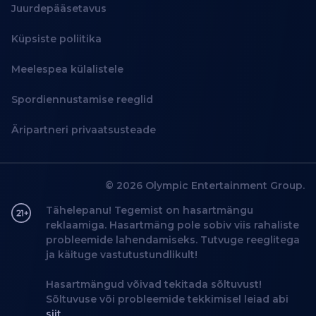
Juurdepääsetavus
Küpsiste poliitika
Meelespea külalistele
Spordiennustamise reeglid
Äripartneri privaatsusteade
© 2026 Olympic Entertainment Group.
Tähelepanu! Tegemist on hasartmängu
reklaamiga. Hasartmäng pole sobiv viis rahaliste
probleemide lahendamiseks. Tutvuge reeglitega
ja käituge vastutustundlikult!
Hasartmängud võivad tekitada sõltuvust!
Sõltuvuse või probleemide tekkimisel leiad abi
siit
.