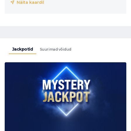
Näita kaardil
Jackpotid
Suurimad võidud