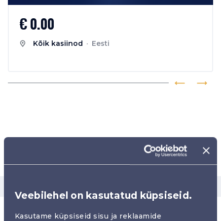
€ 0.00
Kõik kasiinod
Eesti
Kõik Jackpotid
Veebilehel on kasutatud küpsiseid.
Kampaaniad
Kasutame küpsiseid sisu ja reklaamide