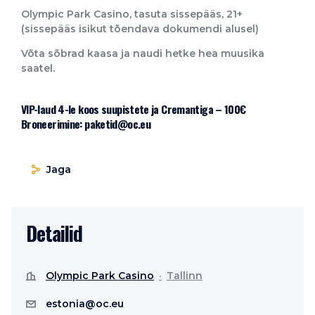
Olympic Park Casino, tasuta sissepääs, 21+
(sissepääs isikut tõendava dokumendi alusel)
Võta sõbrad kaasa ja naudi hetke hea muusika
saatel.
VIP-laud 4-le koos suupistete ja Cremantiga – 100€
Broneerimine: paketid@oc.eu
Jaga
Detailid
Olympic Park Casino
Tallinn
estonia@oc.eu