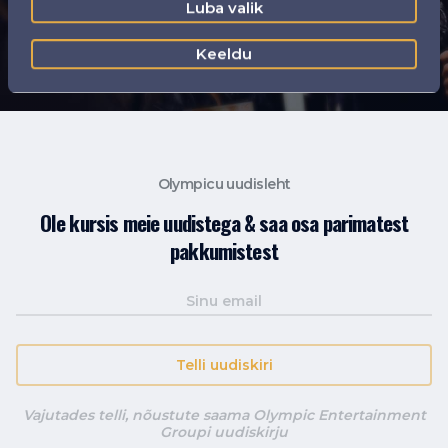
Luba valik
Loe lähemalt
Keeldu
Olympicu uudisleht
Ole kursis meie uudistega & saa osa parimatest
pakkumistest
Telli uudiskiri
Vajutades telli, nõustute saama Olympic Entertainment
Groupi uudiskirju