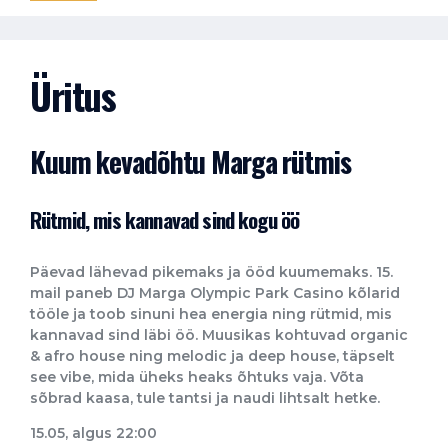
Üritus
Kuum kevadõhtu Marga rütmis
Rütmid, mis kannavad sind kogu öö
Päevad lähevad pikemaks ja ööd kuumemaks. 15.
mail paneb DJ Marga Olympic Park Casino kõlarid
tööle ja toob sinuni hea energia ning rütmid, mis
kannavad sind läbi öö. Muusikas kohtuvad organic
& afro house ning melodic ja deep house, täpselt
see vibe, mida üheks heaks õhtuks vaja. Võta
sõbrad kaasa, tule tantsi ja naudi lihtsalt hetke.
15.05, algus 22:00