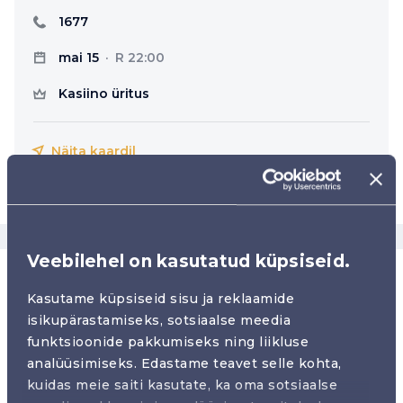
1677
mai 15
R 22:00
Kasiino üritus
Näita kaardil
Veebilehel on kasutatud küpsiseid.
Club Rewards
Kasutame küpsiseid sisu ja reklaamide
isikupärastamiseks, sotsiaalse meedia
Club rewards klubikaart on enamat kui lihtsalt
funktsioonide pakkumiseks ning liikluse
kliendikaart. Selle omanikule laieneb hulgaliselt
analüüsimiseks. Edastame teavet selle kohta,
suurepäraseid soodustusi ja eripakkumisi nii meie
kuidas meie saiti kasutate, ka oma sotsiaalse
baarides kui ka kampaaniates. Lisaks on klubikaardiga