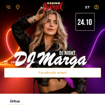
ET
okt 24
R 22:00
Facebook event
Üritus