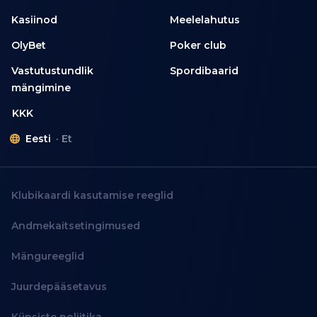
Kasiinod
Meelelahutus
OlyBet
Poker club
Vastutustundlik
Spordibaarid
mängimine
KKK
Eesti
Et
Klubikaardi kasutamise reeglid
Andmekaitsetingimused
Mängureeglid
Juurdepääsetavus