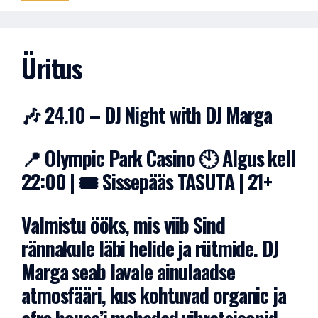
Üritus
🎶 24.10 – DJ Night with DJ Marga
📍 Olympic Park Casino 🕙 Algus kell
22:00 | 🎟️ Sissepääs TASUTA | 21+
Valmistu ööks, mis viib Sind
rännakule läbi helide ja rütmide. DJ
Marga seab lavale ainulaadse
atmosfääri, kus kohtuvad organic ja