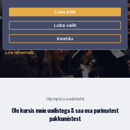
oma uksed siin samas
Luba kõik
Eestis!
Luba valik
Esimesel külastusel ootab Sind Olympic Casinos
Keeldu
tervitusjook!
Loe lähemalt
Olympicu uudisleht
Ole kursis meie uudistega & saa osa parimatest
pakkumistest