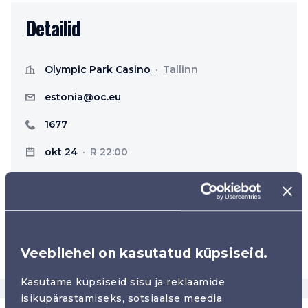
Detailid
Olympic Park Casino
Tallinn
estonia@oc.eu
1677
okt 24
R 22:00
Kasiino üritus
Näita kaardil
Veebilehel on kasutatud küpsiseid.
Kasutame küpsiseid sisu ja reklaamide
isikupärastamiseks, sotsiaalse meedia