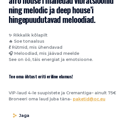
afro house’i mahedad vibratsioonid
ning melodic ja deep house’i
hingepuudutavad meloodiad.
✨ Rikkalik kõlapilt
🔥 Soe tonaalsus
💃 Rütmid, mis ühendavad
🎧 Meloodiad, mis jäävad meelde
See on öö, täis energiat ja emotsioone.
Tee oma õhtust eriti eriline elamus!
VIP-laud 4-le suupistete ja Cremantiga– ainult 75€
Broneeri oma laud juba täna-
paketid@oc.eu
Jaga