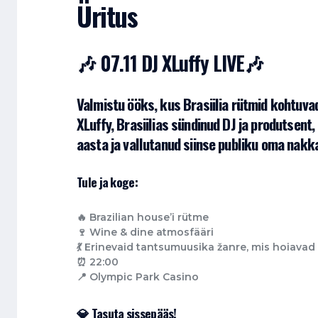
Üritus
🎶 07.11 DJ XLuffy LIVE🎶
Valmistu ööks, kus Brasiilia rütmid kohtuva
XLuffy, Brasiilias sündinud DJ ja produtsent,
aasta ja vallutanud siinse publiku oma nakk
Tule ja koge:
🔥 Brazilian house’i rütme
🍷 Wine & dine atmosfääri
💃 Erinevaid tantsumuusika žanre, mis hoiavad 
⏰ 22:00
📍 Olympic Park Casino
💎 Tasuta sissepääs!